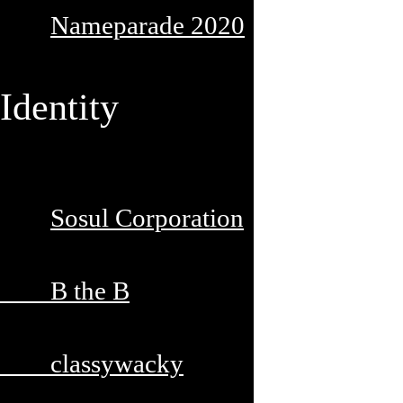
Nameparade 2020
Identity
Sosul Corporation
B the B
classywacky