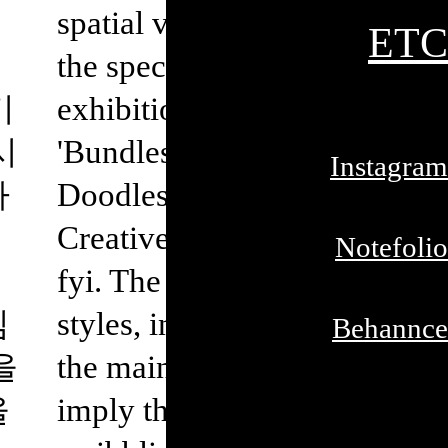
spatial visuals for
ETC
the special
키
exhibition
시
'Bundles for
Instagram
하
Doodles' at the
Creative Lounge
Notefolio
fyi. The graphic
임
styles, including
Behannce
을
the main titles,
을
imply the sale of