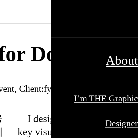
for Doodles
About
ent, Client:fyi
I’m THE Graphic
을
I designed the
Designer
︎
티
key visuals and