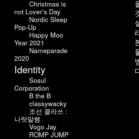
Christmas is
not Lover’s Day
Nordic Sleep
Pop-Up
Happy Moo
Year 2021
Nameparade
2020
Identity
Sosul
Corporation
B the B
classywacky
조선 클라쓰 :
나랏말쌤
Vogo Jay
ROMP JUMP