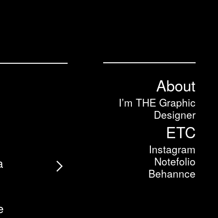
About
I’m THE Graphic
Designer
ETC
Instagram
︎
Notefolio
a
Behannce
e